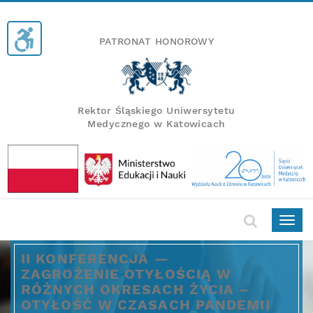
PATRONAT HONOROWY
Rektor Śląskiego Uniwersytetu
Medycznego w Katowicach
Togg
navig
II KONFERENCJA —
ZAGROŻENIE OTYŁOŚCIĄ W
RÓŻNYCH OKRESACH ŻYCIA –
OTYŁOŚĆ W CZASACH PANDEMII