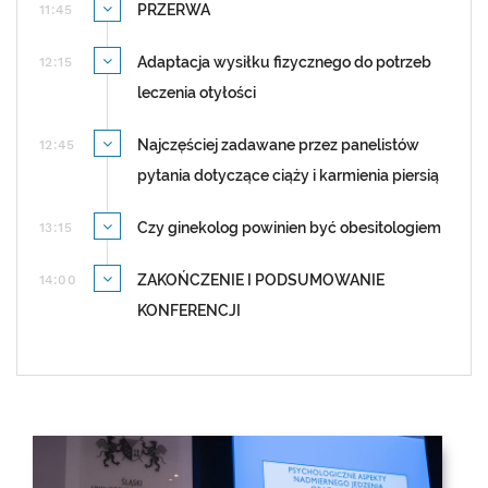
PRZERWA
11:45
Adaptacja wysiłku fizycznego do potrzeb
12:15
leczenia otyłości
Najczęściej zadawane przez panelistów
12:45
pytania dotyczące ciąży i karmienia piersią
Czy ginekolog powinien być obesitologiem
13:15
ZAKOŃCZENIE I PODSUMOWANIE
14:00
KONFERENCJI