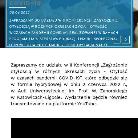
COVID-19
02-06-2022
ZAPRASZAMY DO UDZIAŁU W II KONFERENCJI „ZAGROŻENIE
OTYŁOŚCIĄ W RÓŻNYCH OKRESACH ŻYCIA – OTYŁOŚĆ
W CZASACH PANDEMII COVID-19”, REALIZOWANEJ W RAMACH
PROGRAMU MINISTERSTWA EDUKACJI I NAUKI „SPOŁECZNA
ODPOWIEDZIALNOŚĆ NAUKI – POPULARYZACJA NAUKI
I PROMOCJA SPORTU.
Zapraszamy do udziału w II Konferencji „Zagrożenie
ZAREJESTRUJ - SŁUCHACZ
ZAREJESTRUJ - UCZESTNIK
otyłością w różnych okresach życia - Otyłość
w czasach pandemii COVID-19”, które odbędzie się
w formie hybrydowej w dniu 2 czerwca 2022 r.,
w Auli Uniwersyteckiej im. Prof. W. Zahorskiego
w Katowicach-Ligocie. Wydarzenie będzie również
transmitowane na platformie YouTube.